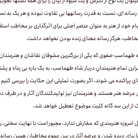
­توان یک نوع از نگرش و یک شیوه از بیان را برای همه نسل­ها تجویز
انه ­ای، نسبت به قدرت رسانه­ها بی تفاوت نبوده­ و هر یک به نسبت 
یام خود از هنر به عنوان عنصر اصلی برای اثرگذاری بر مخاطب استفا
خاطب، هرگز رسانه معنای زنده بودن نخواهد داشت.
ه طهماسب صفوی که یکی از بزرگترین مشوقان نقاشان و هنرمندان ب
براین تمام هنرمندانِ دربار شاه طهماسب، به یک باره بی پناه و پش
 پراکنده می­ شوند. اگر بصورت تمثیلی این حکایت را بررسی کنیم
ای عرضه هنر هستند و هنرمندان نیز تولیدکنندگان آثار و در طرف د
 از این سه گانه کلیت موضوع تعطیل خواهد شد.
 امروزه هنرمندی که سفارش ندارد، مجبور است با نهایت سختی، راه
ا برای دیده شدن و عرضه آثار در بین عموم مخاطبان همین رسانه­