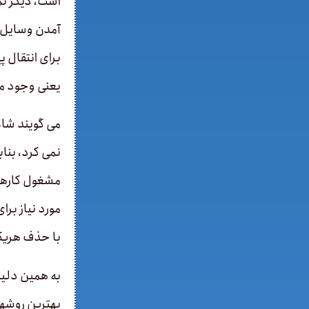
است، دیگر نمی
آمدن وسایل رس
برای انتقال پ
یعنی وجود م
می­ گویند شا
نمی­ کرد، بنا
مشغول کارهای
مورد نیاز بر
با حذف هریک
به همین دلیل
بهترین روش­ه