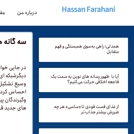
Hassan Farahani
درباره من
مقا
آخرین مطالب
سه­ گانه 
همدلی؛ راهی به‌سوی همبستگی و فهم
متقابل
در جایی خوان
دیگرشبکه ای ا
آیا با ظهور رسانه های نوین به سمت یک
فاجعه اخلاقی حرکت می‌کنیم؟
وسیع تشکیل ش
احساس کرد. ا
وگیرندگان پیا
از غذای فست فودی تا «ساسی» هر چه
های جدید قاب
ضررش بیشتر جذاب‌تر