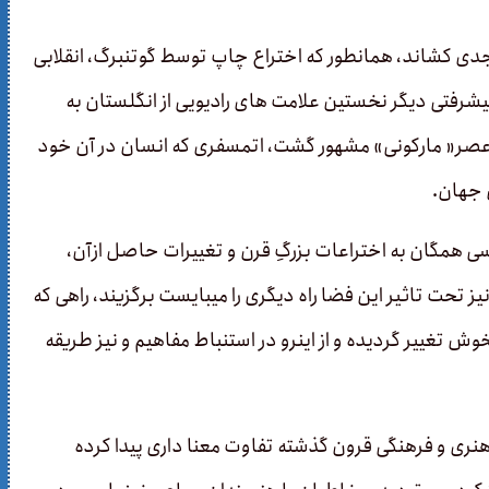
دی کشاند، همانطور که اختراع چاپ توسط گوتنبرگ، انقلابی
پیشرفتی دیگر نخستین علامت های رادیویی از انگلستان به
ه عصر« مارکونی» مشهور گشت، اتمسفری که انسان در آن خود
ل جهان.
سی همگان به اختراعات بزرگِ قرن و تغییرات حاصل ازآن،
حت تاثیر این فضا راه دیگری را می­بایست برگزیند، راهی که
غییر گردیده و از این­رو در استنباط مفاهیم و نیز طریقه
نری و فرهنگی قرون گذشته تفاوت معنا داری پیدا کرده