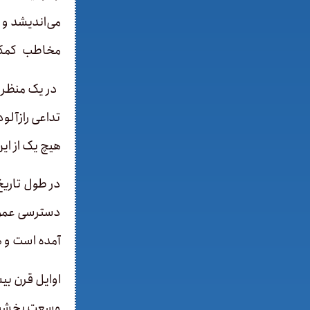
می‌اندیشد و ا
مخاطب کمک می
در یک منظر ع
تداعی‌ رازآلو
هیچ یک از ای
در طول تاریخ
دسترسی عموم 
آمده است و ه
اوایل قرن بی
وسعت بخشید و