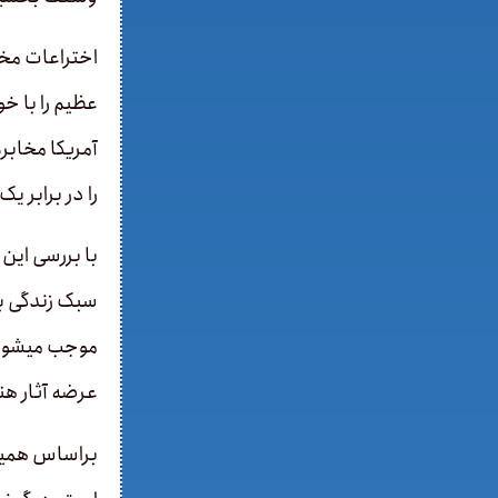
اختراعات مخت
عظیم را با خ
آمریکا مخابر
را در برابر ی
با بررسی این
سبک زندگی بش
موجب می­شود 
عرضه آثار هن
براساس همین 