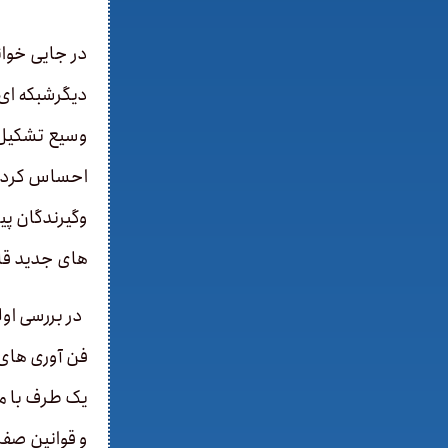
در جایی خوان
دیگرشبکه­ ای 
وسیع تشکیل ش
احساس کرد. ا
های جدید قاب
در بررسی اول
فن آوری ­های
یک طرف با مف
و قوانین صفر